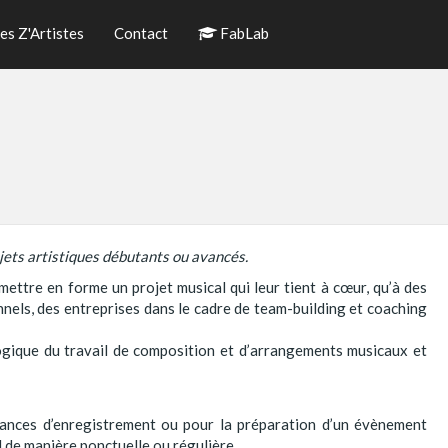
es Z'Artistes
Contact
FabLab
ets artistiques débutants ou avancés.
mettre en forme un projet musical qui leur tient à cœur, qu’à des
els, des entreprises dans le cadre de team-building et coaching
 logique du travail de composition et d’arrangements musicaux et
éances d’enregistrement ou pour la préparation d’un évènement
l de manière ponctuelle ou régulière.